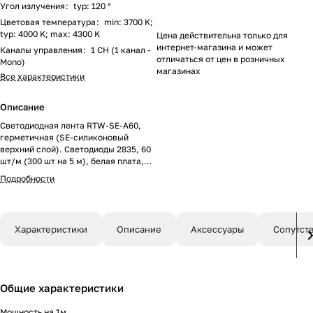
Угол излучения
:
typ: 120 °
Цветовая температура
:
min: 3700 K;
typ: 4000 K; max: 4300 K
Цена действительна только для
интернет-магазина и может
Каналы управления
:
1 CH (1 канал -
отличаться от цен в розничных
Mono)
магазинах
Все характеристики
Описание
Светодиодная лента RTW-SE-A60,
герметичная (SE-силиконовый
верхний слой). Светодиоды 2835, 60
шт/м (300 шт на 5 м), белая плата,
ширина 8 мм, скотч 3M. Цвет
Подробности
ДНЕВНОЙ 4000 K, цветопередача
CRI>85, угол 120°. Питание 12V,
мощность 4.8 Вт/м (24 Вт на 5 м).
Размеры 5000x8x2.2 мм. Мин.
Характеристики
Описание
Аксессуары
Сопутст
отрезок 50 мм, 3 светодиода. Цена за
1 м.
Общие характеристики
Мощность на 1м