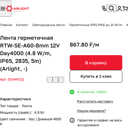
Главная
Каталог
Светодиодные ленты
Герметичные IP65-IP68 до 10 W/m
A
Лента герметичная
867.80 ₽/
м
RTW-SE-A60-8mm 12V
Day4000 (4.8 W/m,
IP65, 2835, 5m)
В корзину
(Arlight, -)
Купить в 1 клик
Арт.
015447(2)
В наличии: 1000
м
Характеристики
Рассчитать доставку
Тип товара
:
Лента
Нашли дешевле?
Мощность (прайс)
:
4.8 Вт
Цвет свечения
:
Day | Дневной 4000
Гарантия и сервис на весь
K
ассортимент