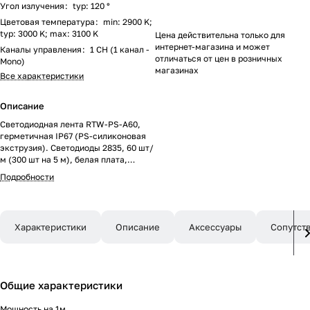
Угол излучения
:
typ: 120 °
Цветовая температура
:
min: 2900 K;
typ: 3000 K; max: 3100 K
Цена действительна только для
интернет-магазина и может
Каналы управления
:
1 CH (1 канал -
отличаться от цен в розничных
Mono)
магазинах
Все характеристики
Описание
Светодиодная лента RTW-PS-A60,
герметичная IP67 (PS-силиконовая
экструзия). Светодиоды 2835, 60 шт/
м (300 шт на 5 м), белая плата,
ширина 10 мм, скотч 3M. Цвет
Подробности
ТЁПЛЫЙ 3000 K, цветопередача
CRI>85, угол 120°. Питание 12V,
мощность 4.8 Вт/м (24 Вт на 5 м).
Размеры 5000x10x5 мм. Мин. отрезок
Характеристики
Описание
Аксессуары
Сопутст
50 мм, 3 светодиода. Цена за 1 м.
Общие характеристики
Мощность на 1м