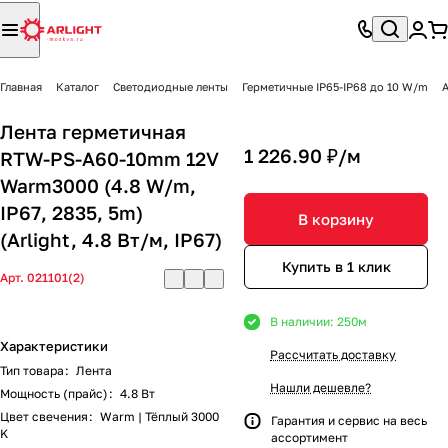
Главная
Каталог
Светодиодные ленты
Герметичные IP65-IP68 до 10 W/m
A
Лента герметичная
1 226.90 ₽/
м
RTW-PS-A60-10mm 12V
Warm3000 (4.8 W/m,
IP67, 2835, 5m)
В корзину
(Arlight, 4.8 Вт/м, IP67)
Купить в 1 клик
Арт.
021101(2)
В наличии: 250
м
Характеристики
Рассчитать доставку
Тип товара
:
Лента
Нашли дешевле?
Мощность (прайс)
:
4.8 Вт
Цвет свечения
:
Warm | Тёплый 3000
Гарантия и сервис на весь
K
ассортимент