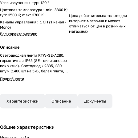
Угол излучения
:
typ: 120 °
Цветовая температура
:
min: 3300 K;
typ: 3500 K; max: 3700 K
Цена действительна только для
интернет-магазина и может
Каналы управления
:
1 CH (1 канал -
отличаться от цен в розничных
Mono)
магазинах
Все характеристики
Описание
Светодиодная лента RTW-SE-A280,
герметичная IP65 (SE - силиконовое
покрытие). Светодиоды 2835, 280
шт/м (1400 шт на 5м), белая плата,
скотч 3M. Цвет ТЕПЛЫЙ 3500K,
Подробности
цветопередача CRI>90 , угол 120°.
Питание 24 В, мощность 10 Вт/м (50
Вт на 5 м). Размеры 5000x8x2.5мм.
Мин.отрезок 25 мм, 7 светодиодов.
Характеристики
Описание
Документы
Цена за 1м.
Общие характеристики
Мощность на 1м