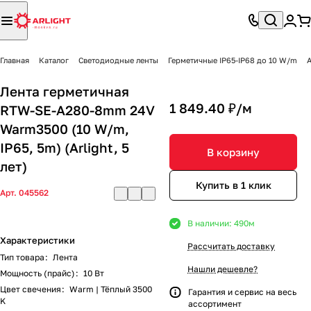
Главная
Каталог
Светодиодные ленты
Герметичные IP65-IP68 до 10 W/m
A
Лента герметичная
1 849.40 ₽/
м
RTW-SE-A280-8mm 24V
Warm3500 (10 W/m,
IP65, 5m) (Arlight, 5
В корзину
лет)
Купить в 1 клик
Арт.
045562
В наличии: 490
м
Характеристики
Рассчитать доставку
Тип товара
:
Лента
Нашли дешевле?
Мощность (прайс)
:
10 Вт
Цвет свечения
:
Warm | Тёплый 3500
Гарантия и сервис на весь
K
ассортимент